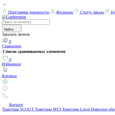
Программа лояльности
Филиалы
Статус заказа
Н
Найти
Заказать звонок
0
Сравнение
Список сравниваемых элементов
0
Избранное
Корзина
Каталог
Тракторы SCOUT
Тракторы МТЗ
Тракторы Lovol
Навесное об