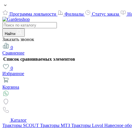
Программа лояльности
Филиалы
Статус заказа
Н
Найти
Заказать звонок
0
Сравнение
Список сравниваемых элементов
0
Избранное
Корзина
Каталог
Тракторы SCOUT
Тракторы МТЗ
Тракторы Lovol
Навесное об