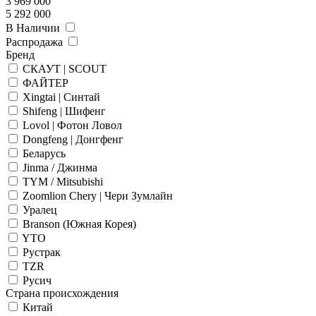
3 969 000
5 292 000
В Наличии
Распродажа
Бренд
СКАУТ | SCOUT
ФАЙТЕР
Xingtai | Синтай
Shifeng | Шифенг
Lovol | Фотон Ловол
Dongfeng | Донгфенг
Беларусь
Jinma / Джинма
TYM / Mitsubishi
Zoomlion Chery | Чери Зумлайн
Уралец
Branson (Южная Корея)
YTO
Рустрак
TZR
Русич
Страна происхождения
Китай