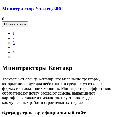
Минитрактор Уралец-300
0
Показать ещё
1
2
3
...
4
Минитракторы Кентавр
Тракторы от бренда Кентавр: это маленькие тракторы,
которые подойдут для небольших и средних участков на
фермах или домашних хозяйств. Минитракторы эффективно
обрабатывают почву, засевают семена, выкапывают
картофель, а также их можно эксплуатировать для
коммунальных работ и строительных задачах.
Кентавр трактор официальный сайт
Читать еще