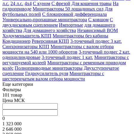
л.с.
24 л.с.
4х4
С куном
С фрезой
Для кошения травы
На
гидроприводе
Минитракторы 50 лошадиных сил
Для
футбольных полей
С блокировкой дифференциала
Универсально-пропашные минитрактора
С ковшом
С
двухдисковым сцеплением
Импортные
для домашнего
хозяйства
Для домашнего хозяйства
Независимый ВОМ
Ходоуменьшитель КПП
Минитракторы без кабины
Кондиционер
Реверсивная КПП
3-точечный подвес 3 кат.
Синхронизаторы КПП
Минитракторы с валом отбора
мощности на 540 или 1000 оборотов
3-точечный подвес 2 кат.
одноцилиндровые
3-точечный подвес 1 кат.
Минитракторы с
регулируемой колеей
Минитракторы с ременным приводом
колёс
Полноприводные минитракторы
Двухступенчатое
сцепление
Гидроусилитель руля
Минитракторы с
шестеренчатым валом отбора мощности
Еще категории
Фильтры
101 товар
Цена МСК
0
1 323 000
2 646 000