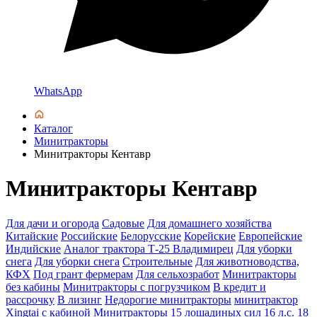
WhatsApp
Каталог
Минитракторы
Минитракторы Кентавр
Минитракторы Кентавр
Для дачи и огорода
Садовые
Для домашнего хозяйства
Китайские
Российские
Белорусские
Корейские
Европейские
Индийские
Аналог трактора Т-25 Владимирец
Для уборки
снега
Для уборки снега
Строительные
Для животноводства,
КФХ
Под грант фермерам
Для сельхозработ
Минитракторы
без кабины
Минитракторы с погрузчиком
В кредит и
рассрочку
В лизинг
Недорогие минитракторы
минитрактор
Xingtai с кабиной
Минитракторы 15 лошадиных сил
16 л.с.
18